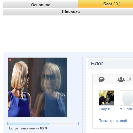
Блог
( 0 )
Основное
Шпионаж
Блог
14
*Надежда*
*Я Ел
Посмотреть ещё
Портрет заполнен на 60 %