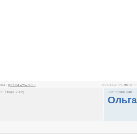
ена
:
gerlena.www.nn.ru
пользователь имеет 
е 1 года назад
настоящее имя:
Ольга