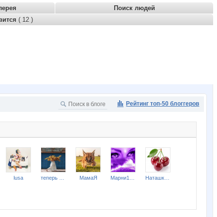
лерея
Поиск людей
вится
( 12 )
Рейтинг топ-50 блоггеров
lusa
теперь я просто МыМра
МамаЯ
Марни1979
Наташка88