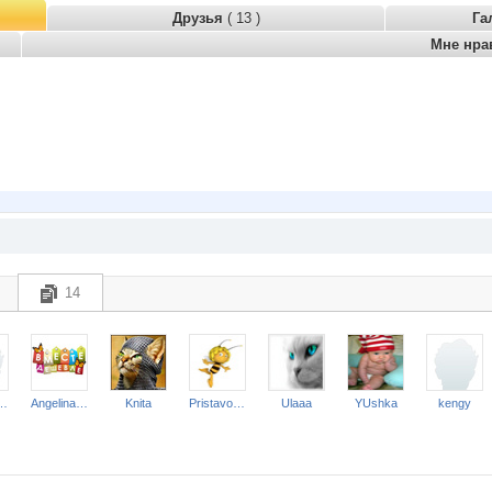
Друзья
( 13 )
Га
Мне нра
14
ена 1206*
Angelina2307
Knita
Pristavochka
Ulaaa
YUshka
kengy