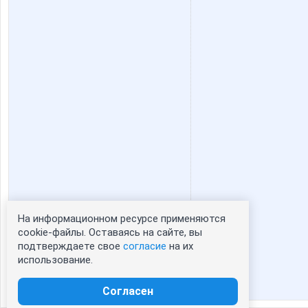
На информационном ресурсе применяются
Статистика портрета:
cookie-файлы. Оставаясь на сайте, вы
подтверждаете свое
согласие
на их
сейчас просматривают портрет - 0
использование.
зарегистрированные пользователи
посетившие портрет за 7 дней - 0
Согласен