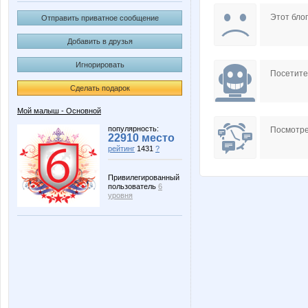
РАСПИВ
Этот блог
Отправить приватное сообщение
Добавить в друзья
Игнорировать
Посетит
Сделать подарок
Мой малыш - Основной
популярность:
Посмотре
22910 место
рейтинг
1431
?
Привилегированный
пользователь
6
уровня